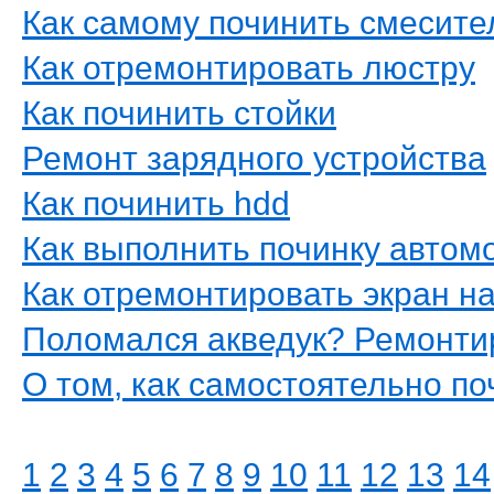
Как самому починить смесите
Как отремонтировать люстру
Как починить стойки
Ремонт зарядного устройства
Как починить hdd
Как выполнить починку автом
Как отремонтировать экран на
Поломался акведук? Ремонти
О том, как самостоятельно по
1
2
3
4
5
6
7
8
9
10
11
12
13
14