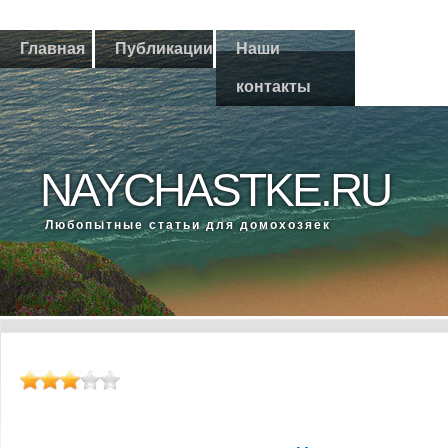
Главная
Публикации
Наши
контакты
NAYCHASTKE.RU
Любοпытные статьи для домοхозяек