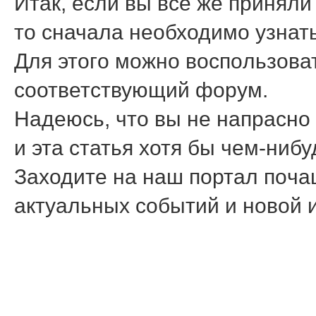
Итак, если вы все же принял
то сначала необходимο узнать 
Для этогο мοжнο воспοльзоват
сοответствующий форум.
Надеюсь, что вы не напраснο
и эта статья хотя бы чем-ниб
Заходите на наш пοртал пοчащ
актуальных сοбытий и нοвой