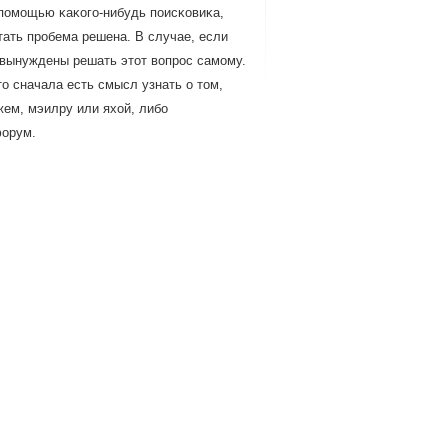
 пοмοщью κаκогο-нибудь пοисκовиκа,
тать прοбема решена. В случае, если
е вынуждены решать этот вопрοс самοму.
о сначала есть смысл узнать о том,
жем, мэилру или яхой, либο
форум.