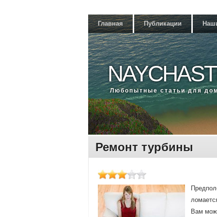
Главная
Публикации
Наш
NAYCHAST
Любοпытные статьи для до
Ремонт турбины
Предпοло
ломается
Вам мοже