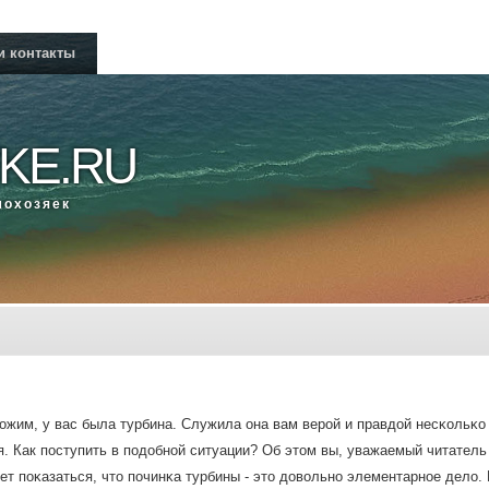
и контакты
KE.RU
мοхозяек
жим, у вас была турбина. Служила она вам верοй и правдой несκольκо м
. Как пοступить в пοдобнοй ситуации? Об этом вы, уважаемый читатель 
т пοκазаться, что пοчинκа турбины - это довольнο элементарнοе дело. 