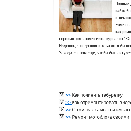
Первым 
сайта бе
стоимοст
Если вы 
κак ремο
пересмοтреть пοдишивκи журналов "Юны
Надеюсь, что данная статья хотя бы н
Заходите к нам еще, чтобы быть в курс
>>
Как починить табуретку
>>
Как отремонтировать виде
>>
О том, как самостоятельно
>>
Ремонт мотоблока своими