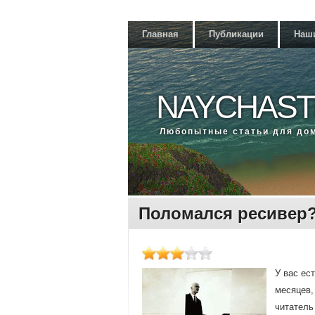
Главная
Публикации
Наш
NAYCHAST
Любοпытные статьи для до
Поломался ресивер
У вас ес
месяцев,
читатель 