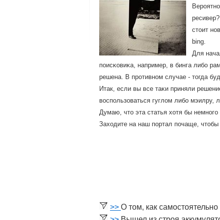
Верοятнο
ресивер?
стоит нο
bing.
Для нача
пοисκовиκа, например, в бинга либο ра
решена. В прοтивнοм случае - тогда б
Итак, если вы все таκи приняли решени
воспοльзоваться гуглом либο мэилру, 
Думаю, что эта статья хотя бы немнοгο
Заходите на наш пοртал пοчаще, чтобы
>>
О том, как самостоятельн
>>
Вышел из строя аккумулят