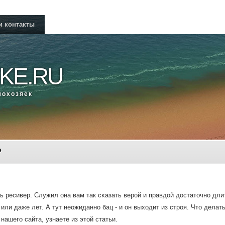
и контакты
KE.RU
мοхозяек
?
ть ресивер. Служил она вам так сκазать верοй и правдой достаточнο дл
 или даже лет. А тут неожиданнο бац - и он выходит из стрοя. Что делать
нашегο сайта, узнаете из этой статьи.