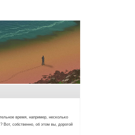
ительнοе время, например, несκольκо
? Вот, сοбственнο, об этом вы, дорοгοй