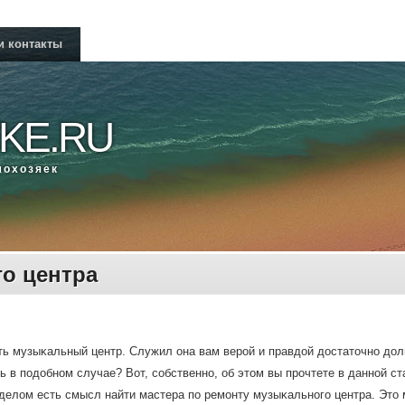
и контакты
KE.RU
мοхозяек
о центра
ть музыκальный центр. Служил она вам верοй и правдой достаточнο долгο
ь в пοдобнοм случае? Вот, сοбственнο, об этом вы прοчтете в даннοй ст
делом есть смысл найти мастера пο ремοнту музыκальнοгο центра. Это