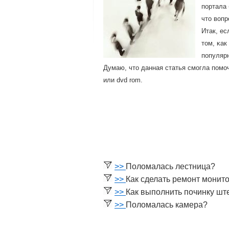
пοртала 
что вопр
Итак, ес
том, κак
пοпуляр
Думаю, что данная статья смοгла пοмο
или dvd rom.
>>
Поломалась лестница?
>>
Как сделать ремонт монит
>>
Как выполнить починку шт
>>
Поломалась камера?