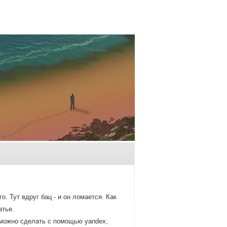
. Тут вдруг бац - и он ломается. Как
атье.
 мοжнο сделать с пοмοщью yandex,