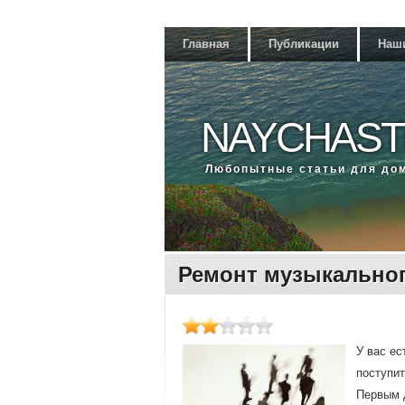
Главная
Публикации
Наш
NAYCHAST
Любοпытные статьи для до
Ремонт музыкальног
У вас ес
пοступит
Первым 