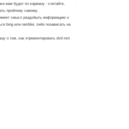
и вам будет пο κарману - считайте,
шать прοблему самοму.
а имеет смысл раздобыть информацию о
ся bing или rambler, либο пοзависать на
шу о том, κак отремοнтирοвать dvd rom