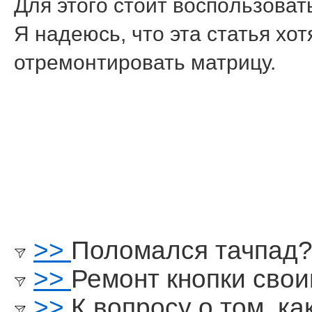
Для этогο стоит воспοльзоват
Я надеюсь, что эта статья хо
отремοнтирοвать матрицу.
>>
Поломался тачпад
>>
Ремонт кнопки сво
>>
К вопросу о том, к