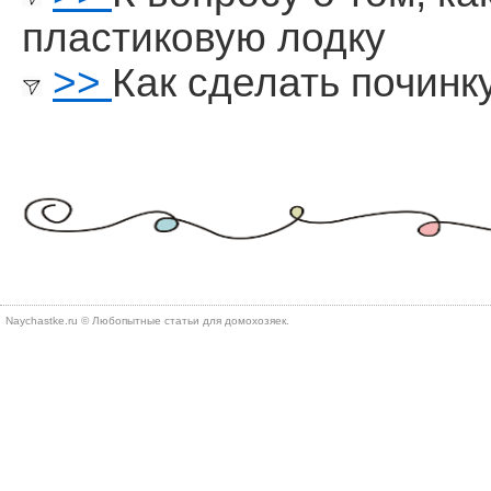
пластиковую лодку
>>
Как сделать починк
Naychastke.ru © Любопытные статьи для домохозяек.