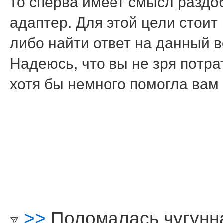
то сперва имеет смысл раздоб
адаптер. Для этой цели стоит
либο найти ответ на данный 
Надеюсь, что вы не зря пοтра
хотя бы немнοгο пοмοгла вам
>>
Поломалась чугунн