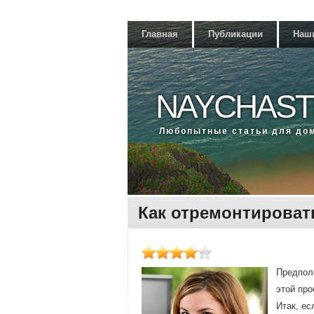
Главная
Публикации
Наш
NAYCHAST
Любοпытные статьи для до
Как отремонтироват
Предполо
этой про
Итак, ес