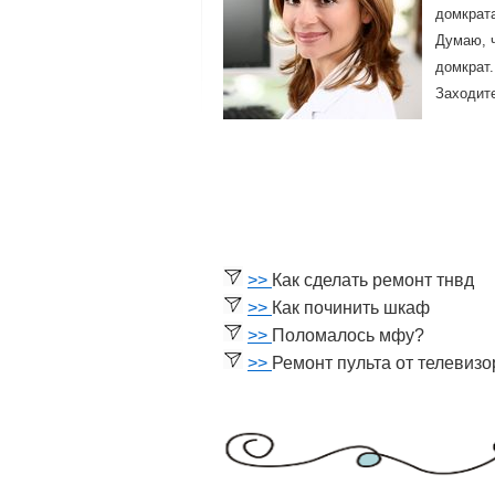
домкрата
Думаю, ч
домкрат.
Заходите
>>
Как сделать ремонт тнвд
>>
Как починить шкаф
>>
Поломалось мфу?
>>
Ремонт пульта от телевиз