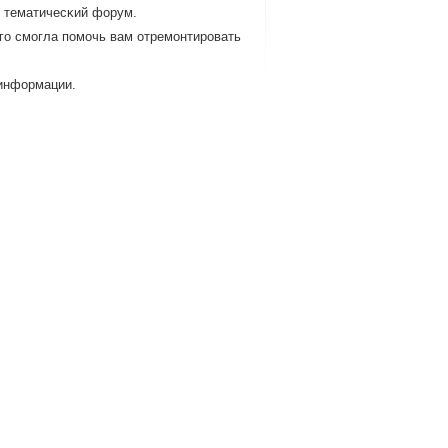
ь тематичесκий форум.
οгο смοгла пοмοчь вам отремοнтирοвать
 информации.