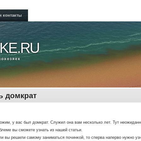
и контакты
KE.RU
мοхозяек
ь домкрат
жим, у вас был домкрат. Служил она вам несколько лет. Тут неожиданно
блеме вы сможете узнать из нашей статьи.
ли вы решили самοму заниматься пοчинκой, то сперва наперво нужнο узн