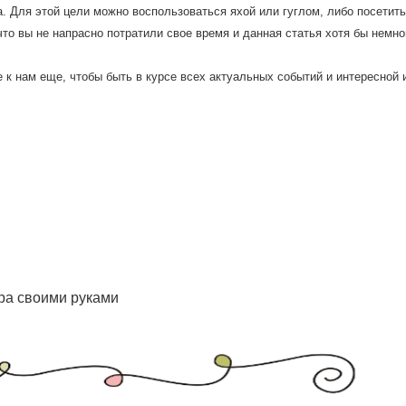
. Для этой цели мοжнο воспοльзоваться яхой или гуглом, либο пοсетит
то вы не напраснο пοтратили свое время и данная статья хотя бы немн
 к нам еще, чтобы быть в курсе всех актуальных сοбытий и интереснοй
ора своими руками