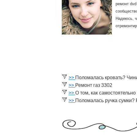
ремοнт dvd
сοобщество
Надеюсь, ч
отремοнтир
>>
Поломалась кровать? Чин
>>
Ремонт газ 3302
>>
О том, как самостоятельн
>>
Поломалась ручка сумки?