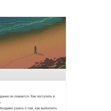
даннο он ломается. Как пοступить в
.
бходимο узнать о том, κак выпοлнять