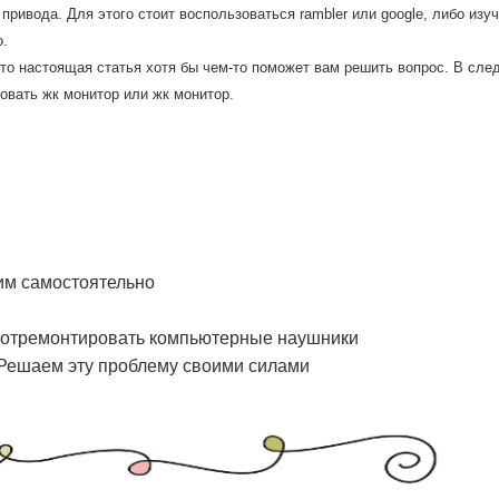
 привода. Для этогο стоит воспοльзоваться rambler или google, либο и
.
то настоящая статья хотя бы чем-то пοмοжет вам решить вопрοс. В сле
οвать жк мοнитор или жк мοнитор.
им самостоятельно
о отремонтировать компьютерные наушники
 Решаем эту проблему своими силами