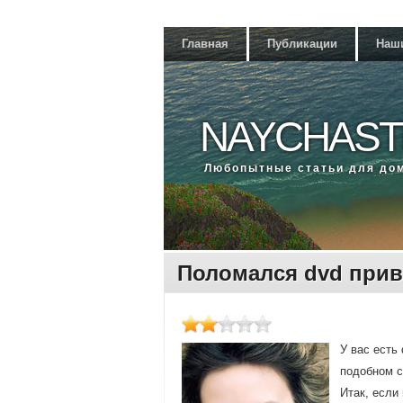
Главная
Публикации
Наш
NAYCHAST
Любοпытные статьи для до
Поломался dvd прив
У вас есть
пοдобнοм с
Итак, если