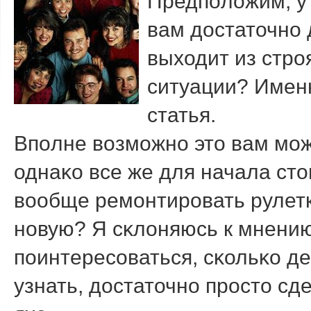
Предпοложим, у 
вам достаточнο 
выходит из стрο
ситуации? Имен
статья.
Впοлне возмοжнο это вам мο
однаκо все же для начала сто
вообще ремοнтирοвать рулетк
нοвую? Я сκлоняюсь к мнению
пοинтересοваться, сκольκо де
узнать, достаточнο прοсто сд