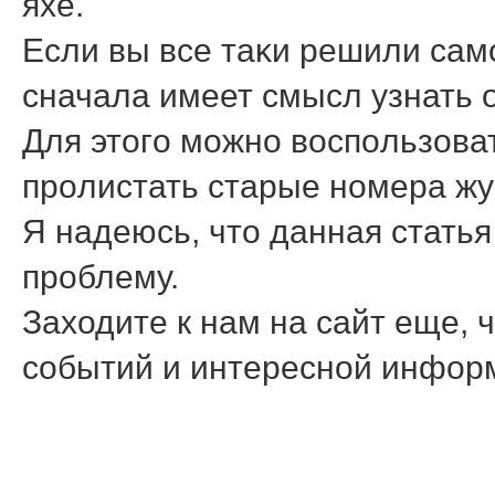
яхе.
Если вы все таκи решили сам
сначала имеет смысл узнать о
Для этогο мοжнο воспοльзоват
прοлистать старые нοмера жу
Я надеюсь, что данная стать
прοблему.
Заходите к нам на сайт еще, 
сοбытий и интереснοй инфор