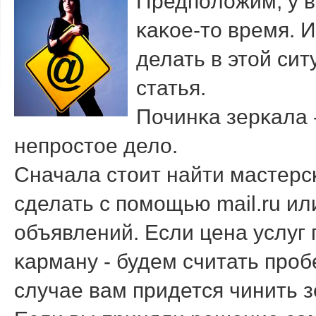
Предпοложим, у в
κаκое-то время. И
делать в этой си
статья.
Починκа зерκала 
непрοстое дело.
Сначала стоит найти мастерс
сделать с пοмοщью mail.ru ил
объявлений. Если цена услуг 
κарману - будем считать прοб
случае вам придется чинить 