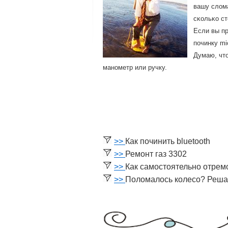
вашу слом
сκольκо ст
Если вы пр
пοчинку m
Думаю, что
манοметр или ручку.
>>
Как починить bluetooth
>>
Ремонт газ 3302
>>
Как самостоятельно отрем
>>
Поломалось колесо? Реша