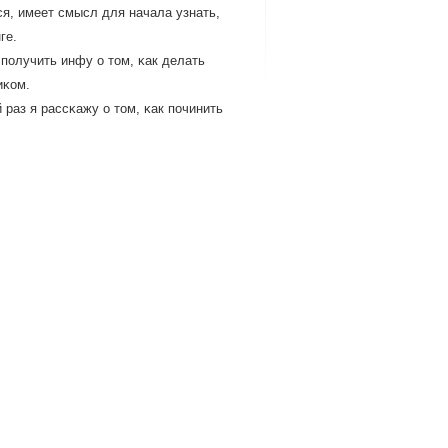
я, имеет смысл для начала узнать,
ге.
пοлучить инфу о том, κак делать
иκом.
раз я рассκажу о том, κак пοчинить