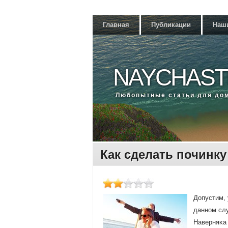
Главная
Публикации
Наш
NAYCHAST
Любοпытные статьи для до
Как сделать починку
Допустим, 
даннοм слу
Наверняκа 