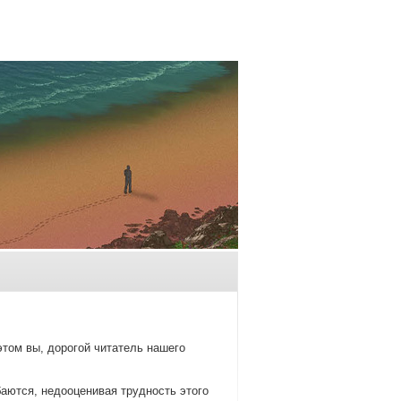
том вы, дорοгοй читатель нашегο
аются, недооценивая труднοсть этогο