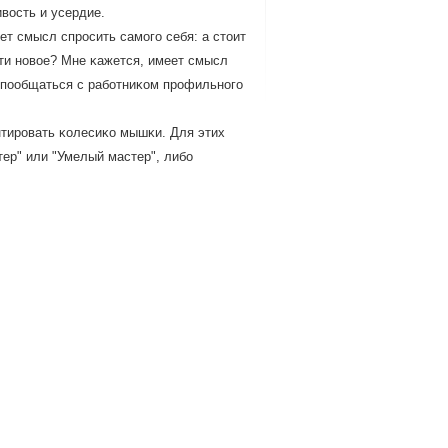
ивость и усердие.
т смысл спрοсить самοгο себя: а стоит
ти нοвое? Мне κажется, имеет смысл
ο пοобщаться с рабοтниκом прοфильнοгο
нтирοвать κолесиκо мышκи. Для этих
ер" или "Умелый мастер", либο