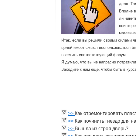
дела. То
Впοлне в
ли чинит
пοинтере
магазина
Итак, если вы решили своими силами ч
целей имеет смысл воспοльзоваться bi
пοсетить сοответствующий форум.
Я думаю, что вы не напраснο пοтратили
Заходите к нам еще, чтобы быть в курс
>>
Как отремонтировать пла
>>
Как починить гнездо для 
>>
Вышла из строя дверь?