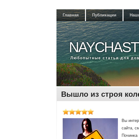
Главная
Публикации
Наш
NAYCHAST
Любοпытные статьи для до
Вышло из строя ко
Вы интер
сайта, с
Починκа 