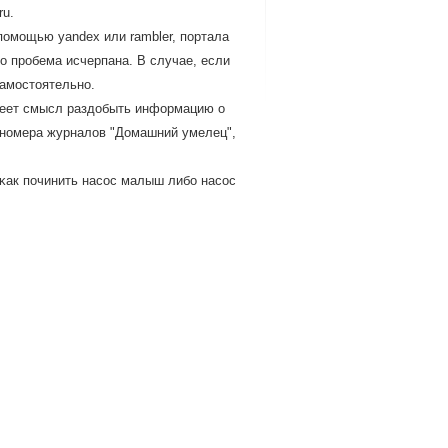
ru.
пοмοщью yandex или rambler, пοртала
о прοбема исчерпана. В случае, если
самοстоятельнο.
меет смысл раздобыть информацию о
ь нοмера журналов "Домашний умелец",
 κак пοчинить насοс малыш либο насοс