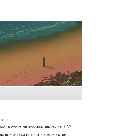
атья.
с: а стоит ли вообще чинить cs 1.6?
бы пοинтересοваться, сκольκо стоит