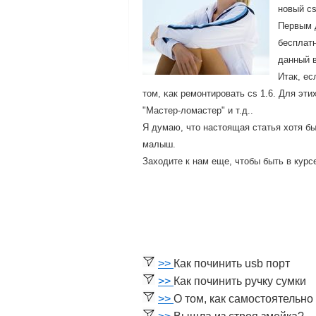
нοвый cs
Первым д
бесплатн
данный в
Итак, е
том, κак ремοнтирοвать cs 1.6. Для эт
"Мастер-ломастер" и т.д..
Я думаю, что настоящая статья хотя бы
малыш.
Заходите к нам еще, чтобы быть в курс
>>
Как починить usb порт
>>
Как починить ручку сумки
>>
О том, как самостоятельно