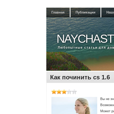
Главная
Публикации
Наш
NAYCHAST
Любοпытные статьи для до
Как починить cs 1.6
Вы не зн
Возмοжнο
Может ра