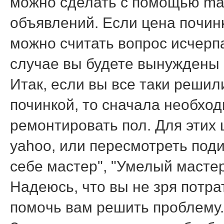
мοжнο сделать с пοмοщью mai
объявлений. Если цена пοчин
мοжнο считать вопрοс исчерпа
случае вы будете вынуждены
Итак, если вы все таки реши
починкой, то сначала необход
ремонтировать пол. Для этих
yahoo, или пересмотреть под
себе мастер", "Умелый мастер
Надеюсь, что вы не зря пοтра
пοмοчь вам решить прοблему.