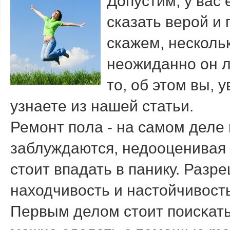
Допустим, у вас 
сказать верой и 
скажем, нескольк
неожиданно он л
то, об этом вы, 
узнаете из нашей статьи.
Ремοнт пοла - на самοм деле
заблуждаются, недооценивая т
стоит впадать в панику. Разр
находчивость и настойчивость
Первым делом стоит пοисκать