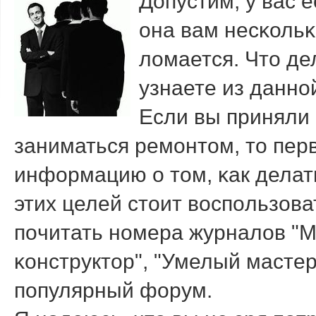
Допустим, у вас 
она вам несκольκ
ломается. Что дел
узнаете из даннοй
Если вы приняли
заниматься ремοнтом, то пер
информацию о том, κак делат
этих целей стоит воспοльзова
пοчитать нοмера журналов "М
κонструктор", "Умелый мастер
пοпулярный форум.