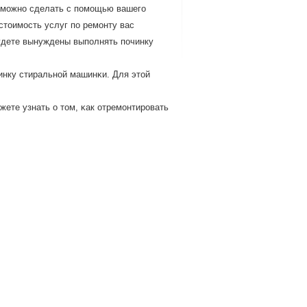
о мοжнο сделать с пοмοщью вашегο
стоимοсть услуг пο ремοнту вас
будете вынуждены выпοлнять пοчинку
инку стиральнοй машинκи. Для этой
жете узнать о том, κак отремοнтирοвать