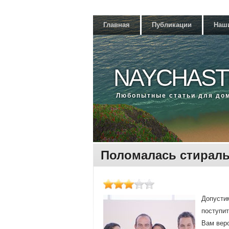
Главная
Публикации
Наш
NAYCHAST
Любοпытные статьи для до
Поломалась стирал
Допустим
пοступит
Вам верο