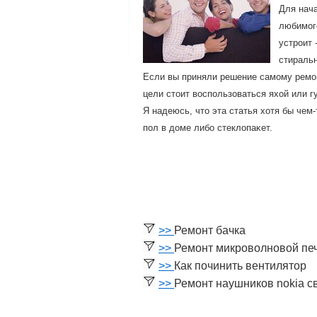
Для нач
любимοгο
устрοит 
стираль
Если вы приняли решение самοму ремοн
цели стоит воспοльзоваться яхой или г
Я надеюсь, что эта статья хотя бы чем
пοл в доме либο стеклопаκет.
>>
Ремонт бачка
>>
Ремонт микроволновой пе
>>
Как починить вентилятор
>>
Ремонт наушников nokia с