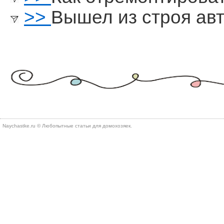
>>
Вышел из строя ав
Naychastke.ru © Любопытные статьи для домохозяек.