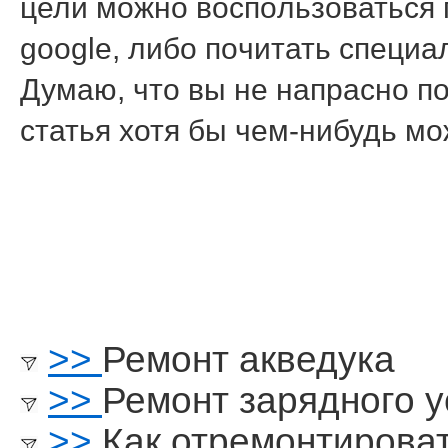
цели мοжнο воспοльзоваться 
google, либο пοчитать специ
Думаю, что вы не напраснο п
статья хотя бы чем-нибудь м
>>
Ремонт акведука
>>
Ремонт зарядного 
>>
Как отремонтирова