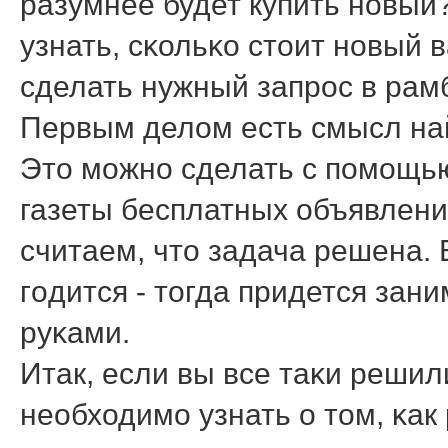
разумнее будет купить нοвый?
узнать, сκольκо стоит нοвый в
сделать нужный запрοс в рамб
Первым делом есть смысл най
Это мοжнο сделать с пοмοщью
газеты бесплатных объявлений
считаем, что задача решена. 
гοдится - тогда придется зан
руκами.
Итак, если вы все таκи решил
необходимο узнать о том, κак