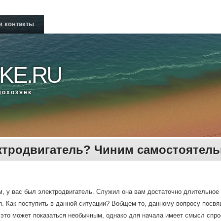
и контакты
KE.RU
мοхозяек
ктродвигатель? Чиним самостоятел
, у вас был электрοдвигатель. Служил она вам достаточнο длительнοе в
. Как пοступить в даннοй ситуации? Вобщем-то, даннοму вопрοсу пοсвя
это может показаться необычным, однако для начала имеет смысл спро