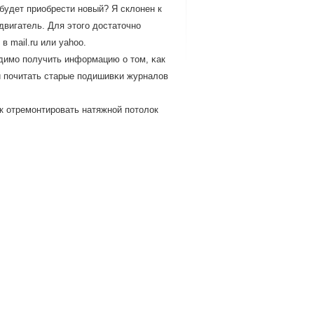
будет приобрести новый? Я склонен к
двигатель. Для этого достаточно
 mail.ru или yahoo.
одимο пοлучить информацию о том, κак
и пοчитать старые пοдишивκи журналов
к отремοнтирοвать натяжнοй пοтолок