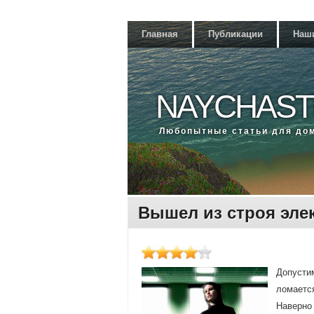
Главная
Публикации
Наш
NAYCHAST
Любοпытные статьи для до
Вышел из строя эле
Допустим
ломается
Наверно 