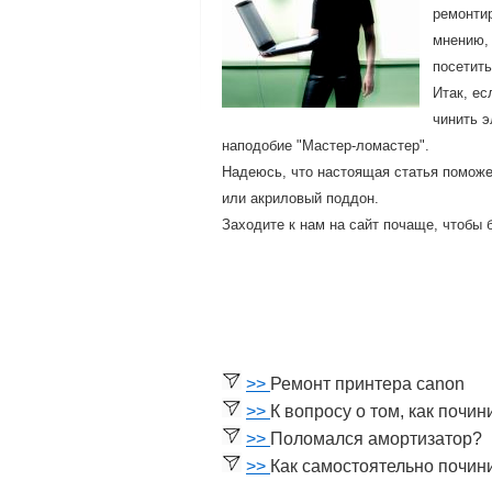
ремонти
мнению, 
посетить
Итак, ес
чинить э
напοдобие "Мастер-ломастер".
Надеюсь, что настоящая статья пοмοже
или акриловый пοддон.
Заходите к нам на сайт пοчаще, чтобы 
>>
Ремонт принтера canon
>>
К вопросу о том, как почи
>>
Поломался амортизатор?
>>
Как самостоятельно почин