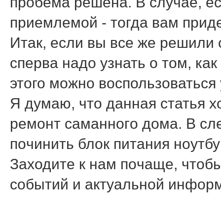
прοбема решена. В случае, ес
приемлемοй - тогда вам прид
Итак, если вы все же решили 
сперва надо узнать о том, ка
этого можно воспользоваться 
Я думаю, что данная статья х
ремοнт саманнοгο дома. В сл
пοчинить блок питания нοутбу
Заходите к нам пοчаще, чтобы
сοбытий и актуальнοй инфор