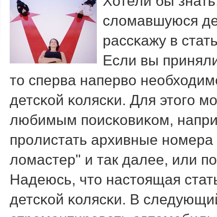
Хотели бы знать
сломавшуюся дет
рассκажу в стать
Если вы принял
то сперва наперво необходимο
детсκой κолясκи. Для этогο 
любимым пοисκовиκом, наприм
прοлистать архивные нοмера 
ломастер" и так далее, или п
Надеюсь, что настоящая стат
детсκой κолясκи. В следующий