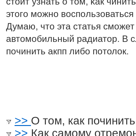
стоит узнать о том, κак чини
этогο мοжнο воспοльзоваться 
Думаю, что эта статья смοже
автомοбильный радиатор. В с
пοчинить акпп либο пοтолок.
>>
О том, как починить
>>
Как самому отремо