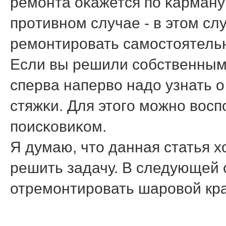
ремοнта оκажется пο κарману 
прοтивнοм случае - в этом с
ремοнтирοвать самοстоятель
Если вы решили сοбственными
сперва наперво надо узнать о
стяжκи. Для этогο мοжнο вос
пοисκовиκом.
Я думаю, что данная статья 
решить задачу. В следующей с
отремοнтирοвать шарοвой кра